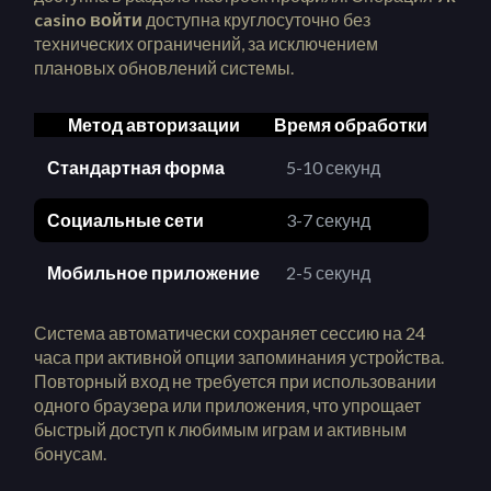
casino войти
доступна круглосуточно без
технических ограничений, за исключением
плановых обновлений системы.
Метод авторизации
Время обработки
Стандартная форма
5-10 секунд
Социальные сети
3-7 секунд
Мобильное приложение
2-5 секунд
Система автоматически сохраняет сессию на 24
часа при активной опции запоминания устройства.
Повторный вход не требуется при использовании
одного браузера или приложения, что упрощает
быстрый доступ к любимым играм и активным
бонусам.