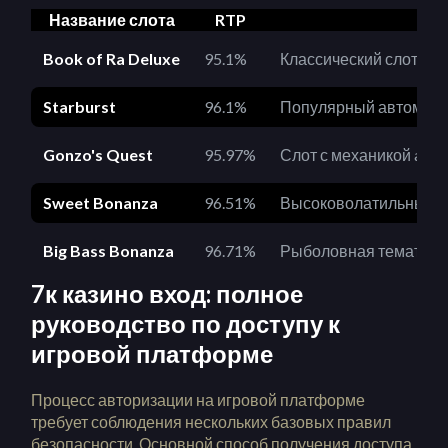
Название слота
RTP
Book of Ra Deluxe
95.1%
Классический слот с 
Starburst
96.1%
Популярный автомат с
Gonzo's Quest
95.97%
Слот с механикой aval
Sweet Bonanza
96.51%
Высоковолатильный ав
Big Bass Bonanza
96.71%
Рыболовная тематика 
7к казино вход: полное
руководство по доступу к
игровой платформе
Процесс авторизации на игровой платформе
требует соблюдения нескольких базовых правил
безопасности. Основной способ получения доступа