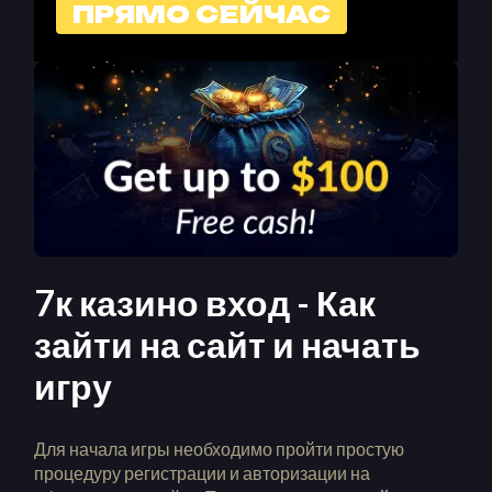
ПРЯМО СЕЙЧАС
7к казино вход - Как
зайти на сайт и начать
игру
Для начала игры необходимо пройти простую
процедуру регистрации и авторизации на