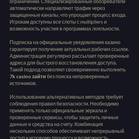
ограничений. Специализированные обозреватели
автоматически направляют трафик через
защищенные каналы, что упрощает процесс входа.
Игрокам доступны все слоты с multipliers и
возможность участия в программах лояльности.
Подписка на официальные уведомления казино
гарантирует получение актуальных рабочих ссылок.
Администрация регулярно рассылает проверенные
адреса для быстрого восстановления доступа.
Такой подход позволяет своевременно выполнить
7k casino зайти
без поиска непроверенных
источников.
Использование альтернативных методов требует
соблюдения правил безопасности. Необходимо
применять только официальные зеркала и
проверенные сервисы, чтобы защитить личные
данные и средства на счету. Комбинация
нескольких способов обеспечивает непрерывный
доступ к игровому процессу и возможность