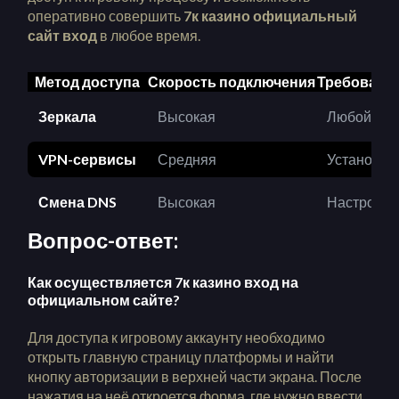
оперативно совершить
7к казино официальный
сайт вход
в любое время.
Метод доступа
Скорость подключения
Требования
Зеркала
Высокая
Любой бра
VPN-сервисы
Средняя
Установка
Смена DNS
Высокая
Настройка
Вопрос-ответ:
Как осуществляется 7к казино вход на
официальном сайте?
Для доступа к игровому аккаунту необходимо
открыть главную страницу платформы и найти
кнопку авторизации в верхней части экрана. После
нажатия на неё откроется форма, где нужно ввести