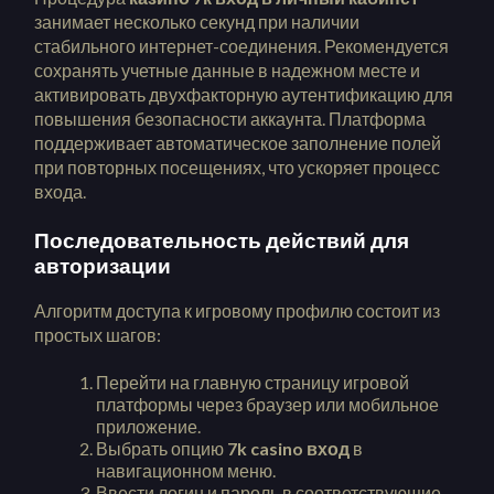
занимает несколько секунд при наличии
стабильного интернет-соединения. Рекомендуется
сохранять учетные данные в надежном месте и
активировать двухфакторную аутентификацию для
повышения безопасности аккаунта. Платформа
поддерживает автоматическое заполнение полей
при повторных посещениях, что ускоряет процесс
входа.
Последовательность действий для
авторизации
Алгоритм доступа к игровому профилю состоит из
простых шагов:
Перейти на главную страницу игровой
платформы через браузер или мобильное
приложение.
Выбрать опцию
7k casino вход
в
навигационном меню.
Ввести логин и пароль в соответствующие