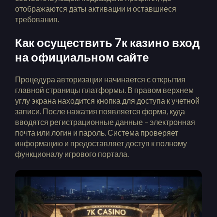
отображаются даты активации и оставшиеся
требования.
Как осуществить 7к казино вход
на официальном сайте
Процедура авторизации начинается с открытия
главной страницы платформы. В правом верхнем
углу экрана находится кнопка для доступа к учетной
записи. После нажатия появляется форма, куда
вводятся регистрационные данные – электронная
почта или логин и пароль. Система проверяет
информацию и предоставляет доступ к полному
функционалу игрового портала.