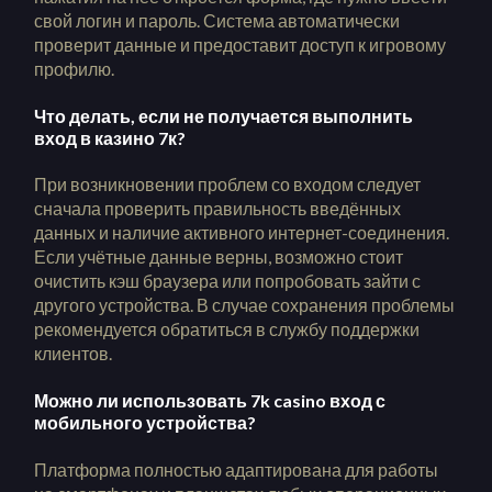
свой логин и пароль. Система автоматически
проверит данные и предоставит доступ к игровому
профилю.
Что делать, если не получается выполнить
вход в казино 7к?
При возникновении проблем со входом следует
сначала проверить правильность введённых
данных и наличие активного интернет-соединения.
Если учётные данные верны, возможно стоит
очистить кэш браузера или попробовать зайти с
другого устройства. В случае сохранения проблемы
рекомендуется обратиться в службу поддержки
клиентов.
Можно ли использовать 7k casino вход с
мобильного устройства?
Платформа полностью адаптирована для работы