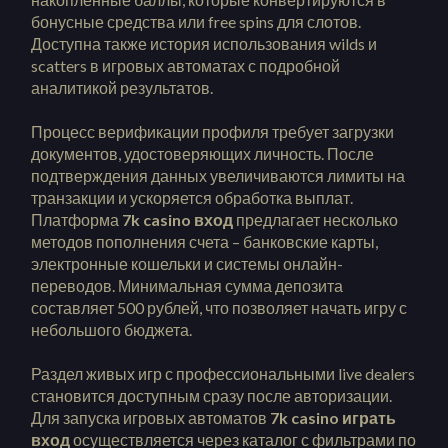
бонусные средства или free spins для слотов.
Доступна также история использования wilds и
scatters в игровых автоматах с подробной
аналитикой результатов.
Процесс верификации профиля требует загрузки
документов, удостоверяющих личность. После
подтверждения данных увеличиваются лимиты на
транзакции и ускоряется обработка выплат.
Платформа
7k casino вход
предлагает несколько
методов пополнения счета – банковские карты,
электронные кошельки и системы онлайн-
переводов. Минимальная сумма депозита
составляет 500 рублей, что позволяет начать игру с
небольшого бюджета.
Раздел живых игр с профессиональными live dealers
становится доступным сразу после авторизации.
Для запуска игровых автоматов
7k casino играть
вход
осуществляется через каталог с фильтрами по