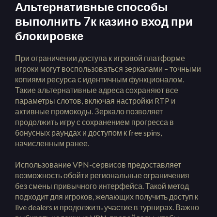
Альтернативные способы
выполнить 7к казино вход при
блокировке
При ограничении доступа к игровой платформе
игроки могут воспользоваться зеркалами – точными
копиями ресурса с идентичным функционалом.
Такие альтернативные адреса сохраняют все
параметры слотов, включая настройки RTP и
активные промокоды. Зеркало позволяет
продолжить игру с сохранением прогресса в
бонусных раундах и доступом к free spins,
начисленным ранее.
Использование VPN-сервисов предоставляет
возможность обойти региональные ограничения
без смены привычного интерфейса. Такой метод
подходит для игроков, желающих получить доступ к
live dealers и продолжить участие в турнирах. Важно