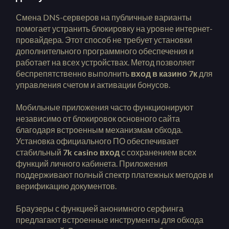
Смена DNS-серверов на публичные варианты
помогает устранить блокировку на уровне интернет-
провайдера. Этот способ не требует установки
дополнительного программного обеспечения и
работает на всех устройствах. Метод позволяет
беспрепятственно выполнить
вход в казино 7к
для
управления счетом и активации бонусов.
Мобильные приложения часто функционируют
независимо от блокировок основного сайта
благодаря встроенным механизмам обхода.
Установка официального ПО обеспечивает
стабильный
7k casino вход
с сохранением всех
функций личного кабинета. Приложения
поддерживают полный спектр платежных методов и
верификацию документов.
Браузеры с функцией анонимного серфинга
предлагают встроенные инструменты для обхода