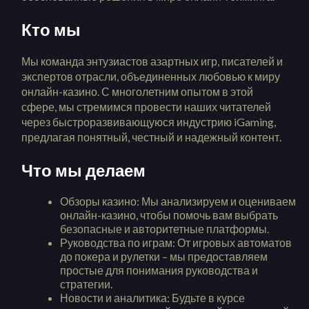
Кто мы
Мы команда энтузиастов азартных игр, писателей и
экспертов отрасли, объединенных любовью к миру
онлайн-казино. С многолетним опытом в этой
сфере, мы стремимся провести наших читателей
через быстроразвивающуюся индустрию iGaming,
предлагая понятный, честный и надежный контент.
Что мы делаем
Обзоры казино: Мы анализируем и оцениваем
онлайн-казино, чтобы помочь вам выбрать
безопасные и авторитетные платформы.
Руководства по играм: От игровых автоматов
до покера и рулетки – мы предоставляем
простые для понимания руководства и
стратегии.
Новости и аналитика: Будьте в курсе