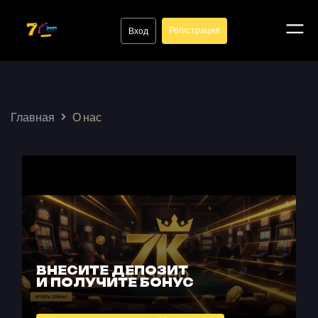
Регистрация
Вход
Главная
О нас
ВНЕСИТЕ ДЕПОЗИТ
И ПОЛУЧИТЕ БОНУС